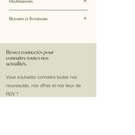
Déclinaisons
Ici, renseigner les déclinaisons
Retours et livraisons
Ici, renseigner les conditions de retours 
et de livraisons
Restez connectés pour
connaitre toutes nos
actualités.
Vous souhaitez connaitre toutes nos
nouveautés, nos offres et nos lieux de
RDV ?
Inscrivez vous à notre newsletter pour ne
rien rater !
Email