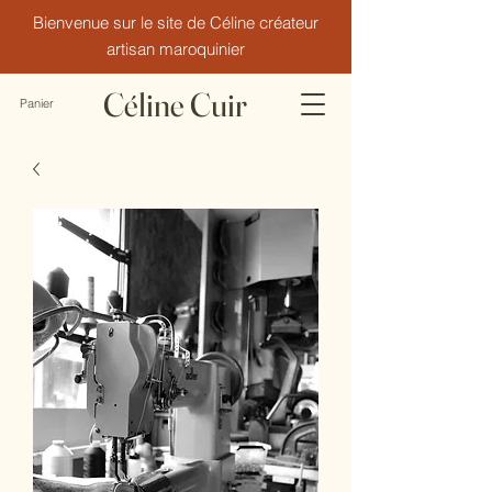
Bienvenue sur le site de Céline créateur
artisan maroquinier
Céline Cuir
Panier