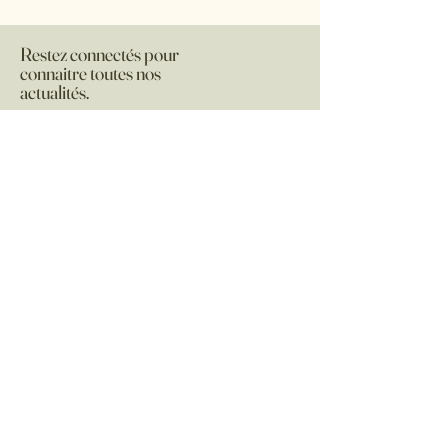
fonction de la disponibilité des cuirs si 
le produit n'est pas en stock.
Restez connectés pour
connaitre toutes nos
actualités.
Vous souhaitez connaitre toutes nos
nouveautés, nos offres et nos lieux de
RDV ?
Inscrivez vous à notre newsletter pour ne
rien rater !
Email
Je m'inscris