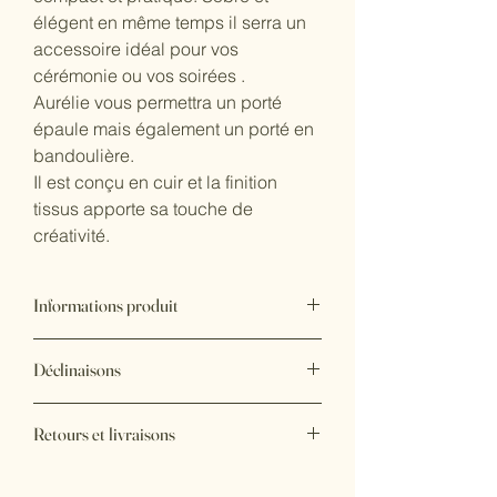
élégent en même temps il serra un 
accessoire idéal pour vos 
cérémonie ou vos soirées .
Aurélie vous permettra un porté 
épaule mais également un porté en 
bandoulière. 
Il est conçu en cuir et la finition 
tissus apporte sa touche de 
créativité. 
Informations produit
Ce sac fait environ 20 cm de long, il est 
Déclinaisons
conçu comme une petite boule, ce qui 
lui donne du volume pour être 
Il est disponible dans plusieurs couleurs
le compagnon de vos soirées.  Sa 
Retours et livraisons
lanière coulissante vous permettra de le 
porter plus ou moins long un seul geste.
Pas de retour possible. livraison en 